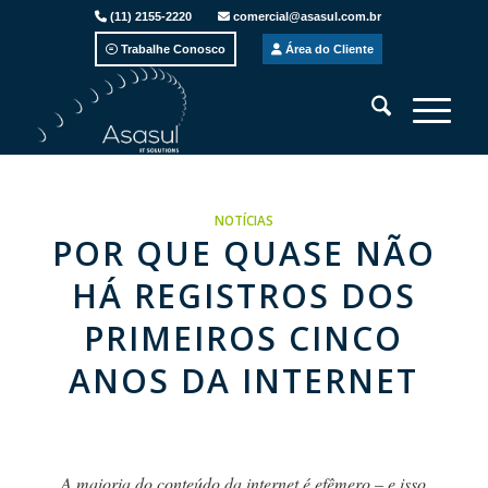
(11) 2155-2220
comercial@asasul.com.br
Trabalhe Conosco
Área do Cliente
NOTÍCIAS
POR QUE QUASE NÃO
HÁ REGISTROS DOS
PRIMEIROS CINCO
ANOS DA INTERNET
A maioria do conteúdo da internet é efêmero – e isso